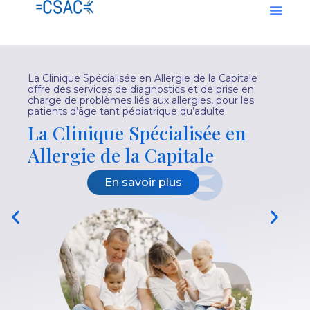
Men
Aller
au
contenu
Une équipe chevronnée au
service de votre santé
Notre équipe d’experts dévoués et chevronnés est
au service de votre santé pour répondre à vos
besoins de diagnostics ou de prise en charge de
problèmes d’allergie.
En savoir plus